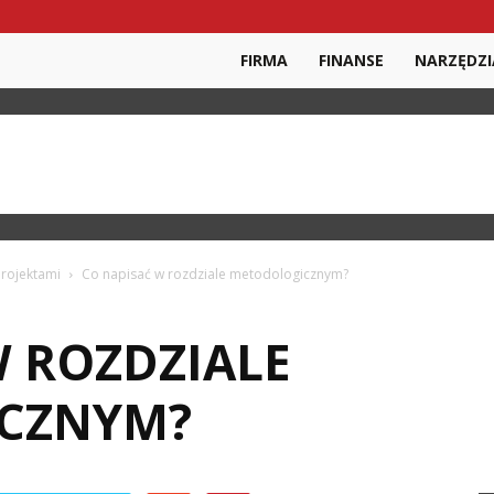
FIRMA
FINANSE
NARZĘDZI
rojektami
Co napisać w rozdziale metodologicznym?
W ROZDZIALE
CZNYM?