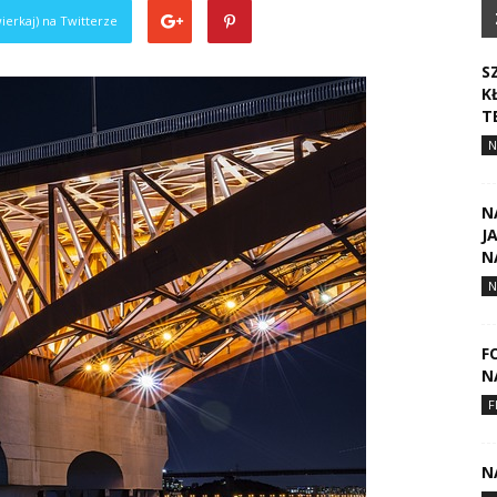
ierkaj) na Twitterze
S
K
T
N
N
J
N
N
F
N
F
N