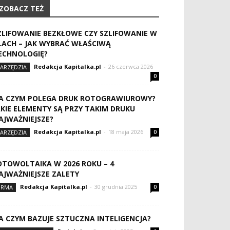
ZOBACZ TEŻ
ZLIFOWANIE BEZKŁOWE CZY SZLIFOWANIE W
ŁACH – JAK WYBRAĆ WŁAŚCIWĄ
ECHNOLOGIĘ?
Redakcja Kapitalka.pl
-
26 czerwca 2026
ARZĘDZIA
0
A CZYM POLEGA DRUK ROTOGRAWIUROWY?
AKIE ELEMENTY SĄ PRZY TAKIM DRUKU
AJWAŻNIEJSZE?
Redakcja Kapitalka.pl
-
18 maja 2026
ARZĘDZIA
0
OTOWOLTAIKA W 2026 ROKU – 4
AJWAŻNIEJSZE ZALETY
Redakcja Kapitalka.pl
-
30 grudnia 2025
IRMA
0
A CZYM BAZUJE SZTUCZNA INTELIGENCJA?