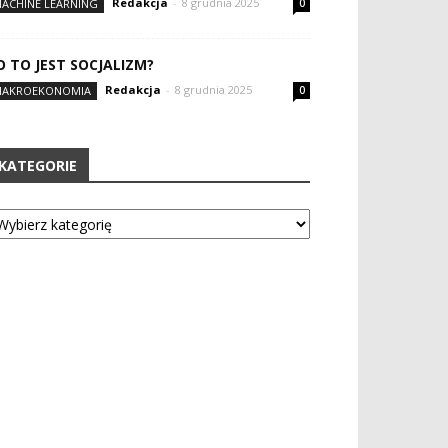
Redakcja
-
8 grudnia 2025
ACHINE LEARNING
0
O TO JEST SOCJALIZM?
Redakcja
-
8 grudnia 2025
AKROEKONOMIA
0
KATEGORIE
tegorie