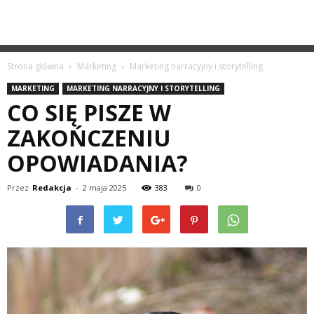
Strona główna
Marketing
Marketing narracyjny i storytelling
MARKETING
MARKETING NARRACYJNY I STORYTELLING
CO SIĘ PISZE W
ZAKOŃCZENIU
OPOWIADANIA?
Przez
Redakcja
-
2 maja 2025
383
0