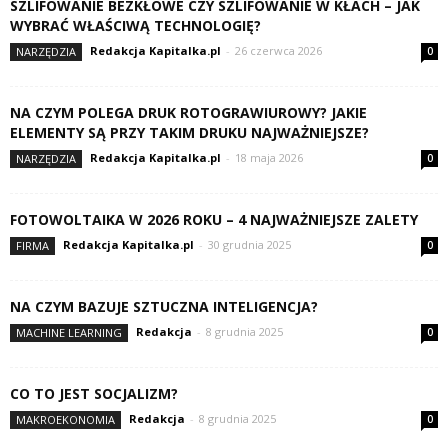
SZLIFOWANIE BEZKŁOWE CZY SZLIFOWANIE W KŁACH – JAK
WYBRAĆ WŁAŚCIWĄ TECHNOLOGIĘ?
Redakcja Kapitalka.pl
-
26 czerwca 2026
NARZĘDZIA
0
NA CZYM POLEGA DRUK ROTOGRAWIUROWY? JAKIE
ELEMENTY SĄ PRZY TAKIM DRUKU NAJWAŻNIEJSZE?
Redakcja Kapitalka.pl
-
18 maja 2026
NARZĘDZIA
0
FOTOWOLTAIKA W 2026 ROKU – 4 NAJWAŻNIEJSZE ZALETY
Redakcja Kapitalka.pl
-
30 grudnia 2025
FIRMA
0
NA CZYM BAZUJE SZTUCZNA INTELIGENCJA?
Redakcja
-
8 grudnia 2025
MACHINE LEARNING
0
CO TO JEST SOCJALIZM?
Redakcja
-
8 grudnia 2025
MAKROEKONOMIA
0