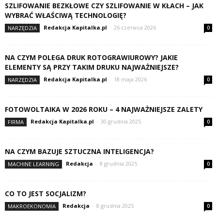
SZLIFOWANIE BEZKŁOWE CZY SZLIFOWANIE W KŁACH – JAK
WYBRAĆ WŁAŚCIWĄ TECHNOLOGIĘ?
Redakcja Kapitalka.pl
-
26 czerwca 2026
NARZĘDZIA
0
NA CZYM POLEGA DRUK ROTOGRAWIUROWY? JAKIE
ELEMENTY SĄ PRZY TAKIM DRUKU NAJWAŻNIEJSZE?
Redakcja Kapitalka.pl
-
18 maja 2026
NARZĘDZIA
0
FOTOWOLTAIKA W 2026 ROKU – 4 NAJWAŻNIEJSZE ZALETY
Redakcja Kapitalka.pl
-
30 grudnia 2025
FIRMA
0
NA CZYM BAZUJE SZTUCZNA INTELIGENCJA?
Redakcja
-
8 grudnia 2025
MACHINE LEARNING
0
CO TO JEST SOCJALIZM?
Redakcja
-
8 grudnia 2025
MAKROEKONOMIA
0