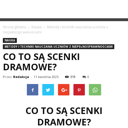
Strona główna
Nauka
Metody i techniki nauczania uczniów z
niepełnosprawnościami
NAUKA
METODY I TECHNIKI NAUCZANIA UCZNIÓW Z NIEPEŁNOSPRAWNOŚCIAMI
CO TO SĄ SCENKI
DRAMOWE?
Przez
Redakcja
-
11 kwietnia 2025
319
0
CO TO SĄ SCENKI
DRAMOWE?