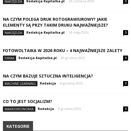
Redakcja Kapitalka.pl
-
26 czerwca 2026
NARZĘDZIA
0
NA CZYM POLEGA DRUK ROTOGRAWIUROWY? JAKIE
ELEMENTY SĄ PRZY TAKIM DRUKU NAJWAŻNIEJSZE?
Redakcja Kapitalka.pl
-
18 maja 2026
NARZĘDZIA
0
FOTOWOLTAIKA W 2026 ROKU – 4 NAJWAŻNIEJSZE ZALETY
Redakcja Kapitalka.pl
-
30 grudnia 2025
FIRMA
0
NA CZYM BAZUJE SZTUCZNA INTELIGENCJA?
Redakcja
-
8 grudnia 2025
MACHINE LEARNING
0
CO TO JEST SOCJALIZM?
Redakcja
-
8 grudnia 2025
MAKROEKONOMIA
0
KATEGORIE