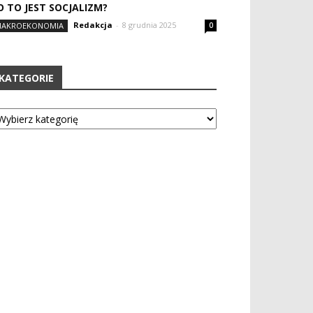
O TO JEST SOCJALIZM?
Redakcja
-
8 grudnia 2025
AKROEKONOMIA
0
KATEGORIE
tegorie