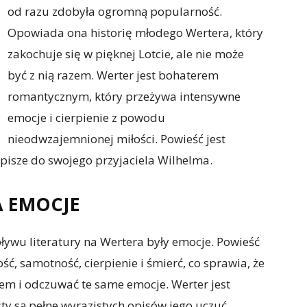
od razu zdobyła ogromną popularność.
Opowiada ona historię młodego Wertera, który
zakochuje się w pięknej Lotcie, ale nie może
być z nią razem. Werter jest bohaterem
romantycznym, który przeżywa intensywne
emocje i cierpienie z powodu
nieodwzajemnionej miłości. Powieść jest
 pisze do swojego przyjaciela Wilhelma.
A EMOCJE
ywu literatury na Wertera były emocje. Powieść
ć, samotność, cierpienie i śmierć, co sprawia, że
rem i odczuwać te same emocje. Werter jest
sty są pełne wyrazistych opisów jego uczuć.