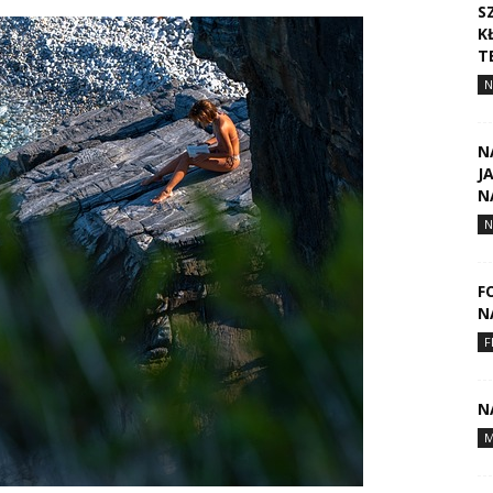
S
K
T
N
N
J
N
N
F
N
F
N
M