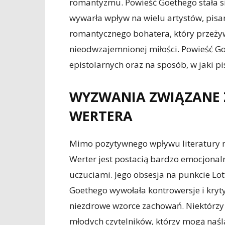
romantyzmu. Powieść Goethego stała si
wywarła wpływ na wielu artystów, pisa
romantycznego bohatera, który przeży
nieodwzajemnionej miłości. Powieść Go
epistolarnych oraz na sposób, w jaki p
WYZWANIA ZWIĄZANE 
WERTERA
Mimo pozytywnego wpływu literatury n
Werter jest postacią bardzo emocjonaln
uczuciami. Jego obsesja na punkcie Lo
Goethego wywołała kontrowersje i kry
niezdrowe wzorce zachowań. Niektórzy 
młodych czytelników, którzy mogą naś