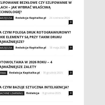
ZLIFOWANIE BEZKŁOWE CZY SZLIFOWANIE W
ŁACH – JAK WYBRAĆ WŁAŚCIWĄ
ECHNOLOGIĘ?
Redakcja Kapitalka.pl
-
26 czerwca 2026
ARZĘDZIA
0
A CZYM POLEGA DRUK ROTOGRAWIUROWY?
AKIE ELEMENTY SĄ PRZY TAKIM DRUKU
AJWAŻNIEJSZE?
Redakcja Kapitalka.pl
-
18 maja 2026
ARZĘDZIA
0
OTOWOLTAIKA W 2026 ROKU – 4
AJWAŻNIEJSZE ZALETY
Redakcja Kapitalka.pl
-
30 grudnia 2025
IRMA
0
A CZYM BAZUJE SZTUCZNA INTELIGENCJA?
Redakcja
-
8 grudnia 2025
ACHINE LEARNING
0