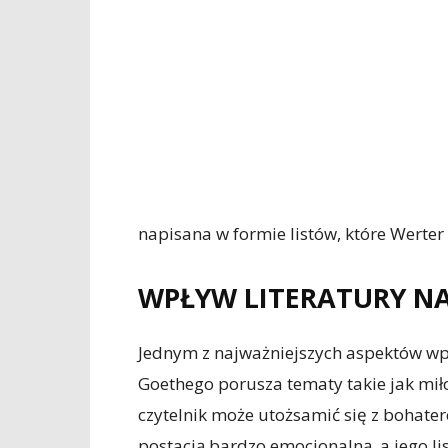
napisana w formie listów, które Werter
WPŁYW LITERATURY N
Jednym z najważniejszych aspektów wpł
Goethego porusza tematy takie jak miłoś
czytelnik może utożsamić się z bohate
postacią bardzo emocjonalną, a jego li