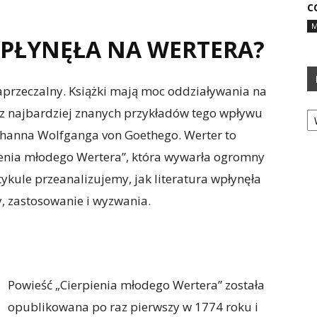
C
M
WPŁYNĘŁA NA WERTERA?
zaprzeczalny. Książki mają moc oddziaływania na
Ka
 z najbardziej znanych przykładów tego wpływu
Johanna Wolfganga von Goethego. Werter to
ienia młodego Wertera”, która wywarła ogromny
tykule przeanalizujemy, jak literatura wpłynęła
ty, zastosowanie i wyzwania.
Powieść „Cierpienia młodego Wertera” została
opublikowana po raz pierwszy w 1774 roku i