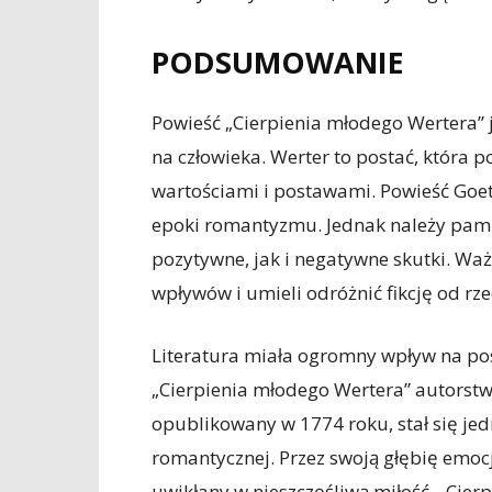
PODSUMOWANIE
Powieść „Cierpienia młodego Wertera” 
na człowieka. Werter to postać, która p
wartościami i postawami. Powieść Goe
epoki romantyzmu. Jednak należy pami
pozytywne, jak i negatywne skutki. Ważn
wpływów i umieli odróżnić fikcję od rze
Literatura miała ogromny wpływ na po
„Cierpienia młodego Wertera” autorst
opublikowany w 1774 roku, stał się jed
romantycznej. Przez swoją głębię emocj
uwikłany w nieszczęśliwą miłość, „Cie