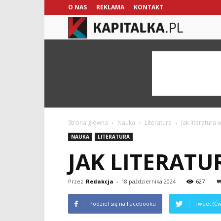
O NAS
REKLAMA
KONTAKT
kapitalka.pl
Strona główna
Nauka
Literatura
Jak literatura
NAUKA
LITERATURA
JAK LITERAT
Przez
Redakcja
-
18 października 2024
627
Podziel się na Facebooku
Tweet (Ćw