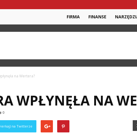
FIRMA
FINANSE
NARZĘDZI
 wpłynęła na Wertera?
URA WPŁYNĘŁA NA W
0
ierkaj) na Twitterze