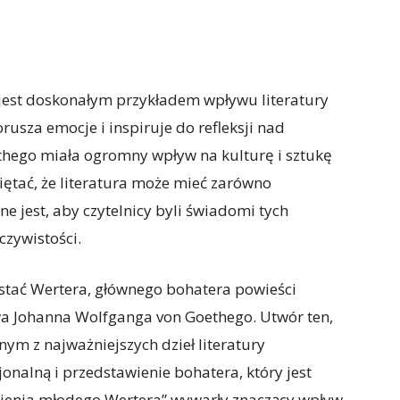
jest doskonałym przykładem wpływu literatury
orusza emocje i inspiruje do refleksji nad
thego miała ogromny wpływ na kulturę i sztukę
ętać, że literatura może mieć zarówno
e jest, aby czytelnicy byli świadomi tych
czywistości.
stać Wertera, głównego bohatera powieści
wa Johanna Wolfganga von Goethego. Utwór ten,
nym z najważniejszych dzieł literatury
onalną i przedstawienie bohatera, który jest
rpienia młodego Wertera” wywarły znaczący wpływ