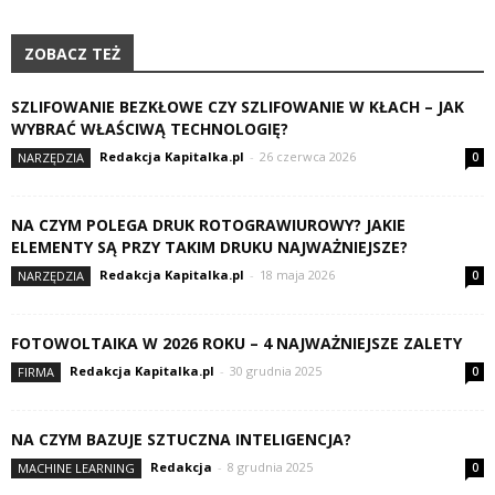
ZOBACZ TEŻ
SZLIFOWANIE BEZKŁOWE CZY SZLIFOWANIE W KŁACH – JAK
WYBRAĆ WŁAŚCIWĄ TECHNOLOGIĘ?
Redakcja Kapitalka.pl
-
26 czerwca 2026
NARZĘDZIA
0
NA CZYM POLEGA DRUK ROTOGRAWIUROWY? JAKIE
ELEMENTY SĄ PRZY TAKIM DRUKU NAJWAŻNIEJSZE?
Redakcja Kapitalka.pl
-
18 maja 2026
NARZĘDZIA
0
FOTOWOLTAIKA W 2026 ROKU – 4 NAJWAŻNIEJSZE ZALETY
Redakcja Kapitalka.pl
-
30 grudnia 2025
FIRMA
0
NA CZYM BAZUJE SZTUCZNA INTELIGENCJA?
Redakcja
-
8 grudnia 2025
MACHINE LEARNING
0