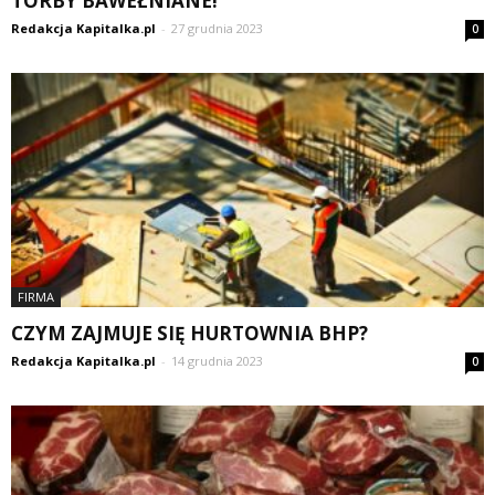
TORBY BAWEŁNIANE!
Redakcja Kapitalka.pl
-
27 grudnia 2023
0
FIRMA
CZYM ZAJMUJE SIĘ HURTOWNIA BHP?
Redakcja Kapitalka.pl
-
14 grudnia 2023
0