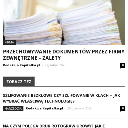
FIRMA
PRZECHOWYWANIE DOKUMENTÓW PRZEZ FIRMY
ZEWNĘTRZNE – ZALETY
Redakcja Kapitalka.pl
-
1 grudnia 2023
0
ZOBACZ TEŻ
SZLIFOWANIE BEZKŁOWE CZY SZLIFOWANIE W KŁACH – JAK
WYBRAĆ WŁAŚCIWĄ TECHNOLOGIĘ?
Redakcja Kapitalka.pl
-
26 czerwca 2026
NARZĘDZIA
0
NA CZYM POLEGA DRUK ROTOGRAWIUROWY? JAKIE