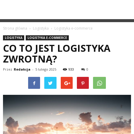
Strona główna
Logistyka
Logistyka e-commerce
LOGISTYKA
LOGISTYKA E-COMMERCE
CO TO JEST LOGISTYKA
ZWROTNĄ?
Przez
Redakcja
-
5 lutego 2025
933
0