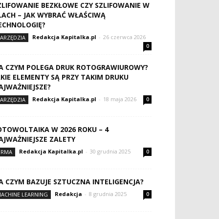
ZLIFOWANIE BEZKŁOWE CZY SZLIFOWANIE W
ŁACH – JAK WYBRAĆ WŁAŚCIWĄ
ECHNOLOGIĘ?
Redakcja Kapitalka.pl
-
26 czerwca 2026
ARZĘDZIA
0
A CZYM POLEGA DRUK ROTOGRAWIUROWY?
AKIE ELEMENTY SĄ PRZY TAKIM DRUKU
AJWAŻNIEJSZE?
Redakcja Kapitalka.pl
-
18 maja 2026
ARZĘDZIA
0
OTOWOLTAIKA W 2026 ROKU – 4
AJWAŻNIEJSZE ZALETY
Redakcja Kapitalka.pl
-
30 grudnia 2025
IRMA
0
A CZYM BAZUJE SZTUCZNA INTELIGENCJA?
Redakcja
-
8 grudnia 2025
ACHINE LEARNING
0