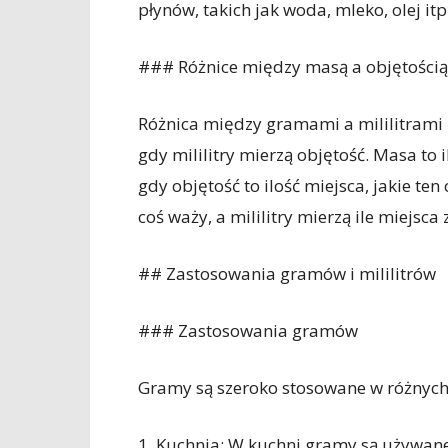
płynów, takich jak woda, mleko, olej itp
### Różnice między masą a objętością
Różnica między gramami a mililitrami
gdy mililitry mierzą objętość. Masa to
gdy objętość to ilość miejsca, jakie te
coś waży, a mililitry mierzą ile miejsca
## Zastosowania gramów i mililitrów
### Zastosowania gramów
Gramy są szeroko stosowane w różnych 
1. Kuchnia: W kuchni gramy są używan