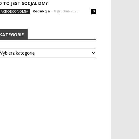
O TO JEST SOCJALIZM?
Redakcja
-
8 grudnia 2025
AKROEKONOMIA
0
KATEGORIE
tegorie