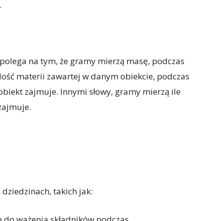
.
 polega na tym, że gramy mierzą masę, podczas
 ilość materii zawartej w danym obiekcie, podczas
n obiekt zajmuje. Innymi słowy, gramy mierzą ile
 zajmuje.
dziedzinach, takich jak:
e do ważenia składników podczas