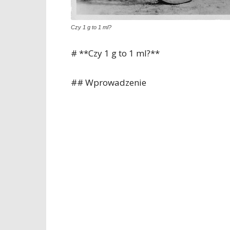
Czy 1 g to 1 ml?
# **Czy 1 g to 1 ml?**
## Wprowadzenie