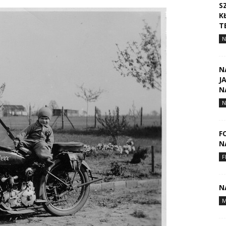
S
K
T
N
N
J
N
N
F
N
F
N
M