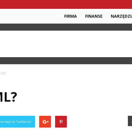
FIRMA
FINANSE
NARZĘDZI
 ml?
ML?
ierkaj) na Twitterze