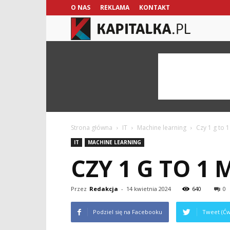
O NAS
REKLAMA
KONTAKT
kapitalka.pl
Strona główna
IT
Machine learning
Czy 1 g to 1
IT
MACHINE LEARNING
CZY 1 G TO 1 
Przez
Redakcja
-
14 kwietnia 2024
640
0
Podziel się na Facebooku
Tweet (Ćw