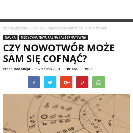
Strona główna
Nauka
Medycyna naturalna i alternatywna
NAUKA
MEDYCYNA NATURALNA I ALTERNATYWNA
CZY NOWOTWÓR MOŻE
SAM SIĘ COFNĄĆ?
Przez
Redakcja
-
7 września 2024
664
0