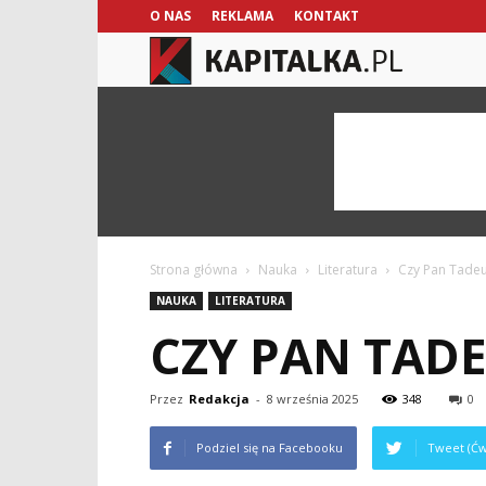
O NAS
REKLAMA
KONTAKT
kapitalka.pl
Strona główna
Nauka
Literatura
Czy Pan Tadeu
NAUKA
LITERATURA
CZY PAN TADE
Przez
Redakcja
-
8 września 2025
348
0
Podziel się na Facebooku
Tweet (Ćw