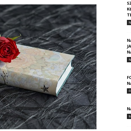
S
K
T
N
N
J
N
N
F
N
F
N
M