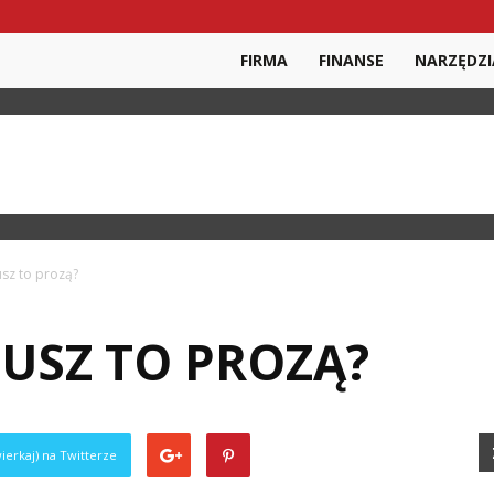
FIRMA
FINANSE
NARZĘDZI
sz to prozą?
USZ TO PROZĄ?
ierkaj) na Twitterze