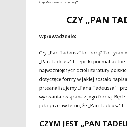
Czy Pan Tadeusz to prozą?
CZY „PAN TA
Wprowadzenie:
Czy „Pan Tadeusz” to prozą? To pytanie 
„Pan Tadeusz” to epicki poemat autor
najważniejszych dzieł literatury polski
dotyczące formy w jakiej zostało napis
przeanalizujemy „Pana Tadeusza” i pr
wyzwania związane z jego formą. Będz
jak i przeciw temu, że „Pan Tadeusz” to
CZYM JEST „PAN TADEU