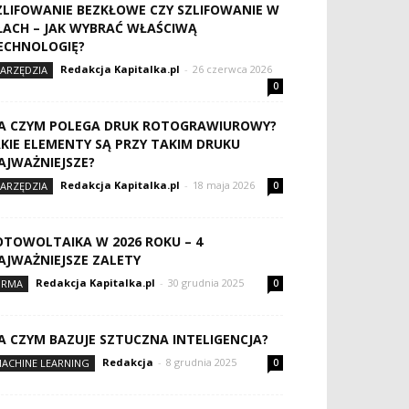
ZLIFOWANIE BEZKŁOWE CZY SZLIFOWANIE W
ŁACH – JAK WYBRAĆ WŁAŚCIWĄ
ECHNOLOGIĘ?
Redakcja Kapitalka.pl
-
26 czerwca 2026
ARZĘDZIA
0
A CZYM POLEGA DRUK ROTOGRAWIUROWY?
AKIE ELEMENTY SĄ PRZY TAKIM DRUKU
AJWAŻNIEJSZE?
Redakcja Kapitalka.pl
-
18 maja 2026
ARZĘDZIA
0
OTOWOLTAIKA W 2026 ROKU – 4
AJWAŻNIEJSZE ZALETY
Redakcja Kapitalka.pl
-
30 grudnia 2025
IRMA
0
A CZYM BAZUJE SZTUCZNA INTELIGENCJA?
Redakcja
-
8 grudnia 2025
ACHINE LEARNING
0