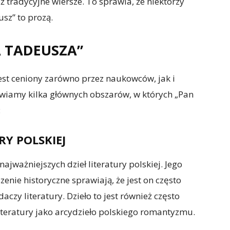
ż tradycyjne wiersze. To sprawia, że niektórzy
sz” to prozą.
 TADEUSZA”
est ceniony zarówno przez naukowców, jak i
tawiamy kilka głównych obszarów, w których „Pan
:
RY POLSKIEJ
ajważniejszych dzieł literatury polskiej. Jego
czenie historyczne sprawiają, że jest on często
czy literatury. Dzieło to jest również często
iteratury jako arcydzieło polskiego romantyzmu.