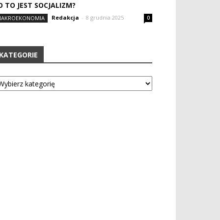
O TO JEST SOCJALIZM?
Redakcja
-
8 grudnia 2025
AKROEKONOMIA
0
KATEGORIE
tegorie