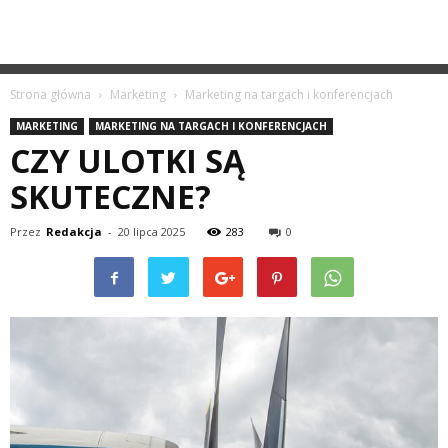
Strona główna
Marketing
Marketing na targach i konferencjach
MARKETING
MARKETING NA TARGACH I KONFERENCJACH
CZY ULOTKI SĄ
SKUTECZNE?
Przez
Redakcja
-
20 lipca 2025
283
0