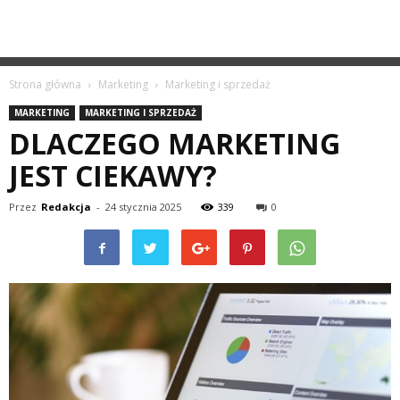
Strona główna
Marketing
Marketing i sprzedaż
MARKETING
MARKETING I SPRZEDAŻ
DLACZEGO MARKETING
JEST CIEKAWY?
Przez
Redakcja
-
24 stycznia 2025
339
0