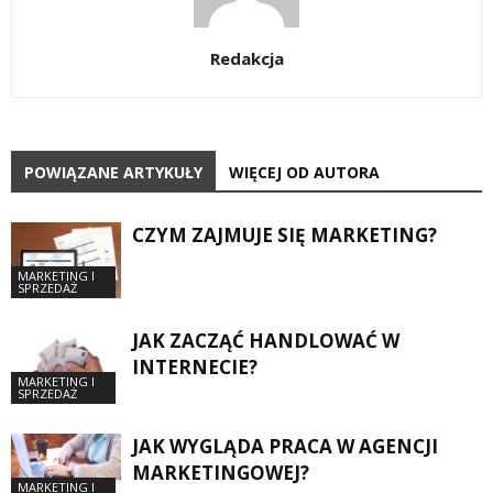
Redakcja
POWIĄZANE ARTYKUŁY
WIĘCEJ OD AUTORA
CZYM ZAJMUJE SIĘ MARKETING?
MARKETING I
SPRZEDAŻ
JAK ZACZĄĆ HANDLOWAĆ W
INTERNECIE?
MARKETING I
SPRZEDAŻ
JAK WYGLĄDA PRACA W AGENCJI
MARKETINGOWEJ?
MARKETING I