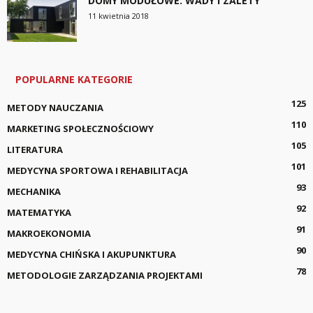
DOMY MODUŁOWE. WADY I ZALETY
11 kwietnia 2018
POPULARNE KATEGORIE
125
METODY NAUCZANIA
110
MARKETING SPOŁECZNOŚCIOWY
105
LITERATURA
101
MEDYCYNA SPORTOWA I REHABILITACJA
93
MECHANIKA
92
MATEMATYKA
91
MAKROEKONOMIA
90
MEDYCYNA CHIŃSKA I AKUPUNKTURA
78
METODOLOGIE ZARZĄDZANIA PROJEKTAMI