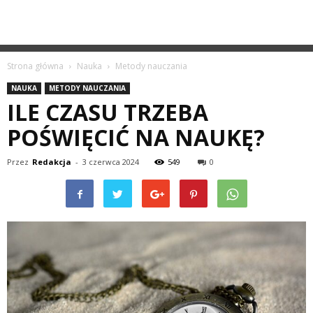
Strona główna
Nauka
Metody nauczania
NAUKA
METODY NAUCZANIA
ILE CZASU TRZEBA
POŚWIĘCIĆ NA NAUKĘ?
Przez
Redakcja
-
3 czerwca 2024
549
0