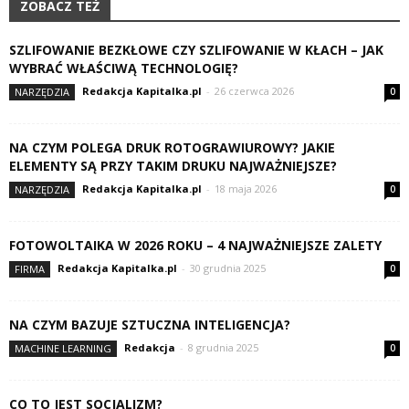
ZOBACZ TEŻ
SZLIFOWANIE BEZKŁOWE CZY SZLIFOWANIE W KŁACH – JAK
WYBRAĆ WŁAŚCIWĄ TECHNOLOGIĘ?
Redakcja Kapitalka.pl
-
26 czerwca 2026
NARZĘDZIA
0
NA CZYM POLEGA DRUK ROTOGRAWIUROWY? JAKIE
ELEMENTY SĄ PRZY TAKIM DRUKU NAJWAŻNIEJSZE?
Redakcja Kapitalka.pl
-
18 maja 2026
NARZĘDZIA
0
FOTOWOLTAIKA W 2026 ROKU – 4 NAJWAŻNIEJSZE ZALETY
Redakcja Kapitalka.pl
-
30 grudnia 2025
FIRMA
0
NA CZYM BAZUJE SZTUCZNA INTELIGENCJA?
Redakcja
-
8 grudnia 2025
MACHINE LEARNING
0
CO TO JEST SOCJALIZM?