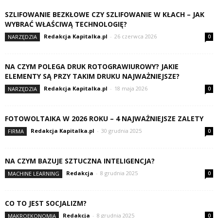
SZLIFOWANIE BEZKŁOWE CZY SZLIFOWANIE W KŁACH – JAK
WYBRAĆ WŁAŚCIWĄ TECHNOLOGIĘ?
Redakcja Kapitalka.pl
-
26 czerwca 2026
NARZĘDZIA
0
NA CZYM POLEGA DRUK ROTOGRAWIUROWY? JAKIE
ELEMENTY SĄ PRZY TAKIM DRUKU NAJWAŻNIEJSZE?
Redakcja Kapitalka.pl
-
18 maja 2026
NARZĘDZIA
0
FOTOWOLTAIKA W 2026 ROKU – 4 NAJWAŻNIEJSZE ZALETY
Redakcja Kapitalka.pl
-
30 grudnia 2025
FIRMA
0
NA CZYM BAZUJE SZTUCZNA INTELIGENCJA?
Redakcja
-
8 grudnia 2025
MACHINE LEARNING
0
CO TO JEST SOCJALIZM?
Redakcja
-
8 grudnia 2025
MAKROEKONOMIA
0