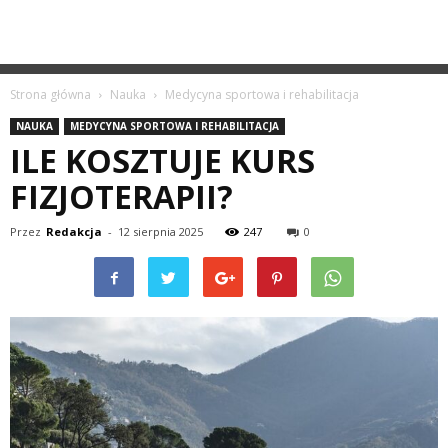
Strona główna
Nauka
Medycyna sportowa i rehabilitacja
NAUKA
MEDYCYNA SPORTOWA I REHABILITACJA
ILE KOSZTUJE KURS
FIZJOTERAPII?
Przez
Redakcja
-
12 sierpnia 2025
247
0