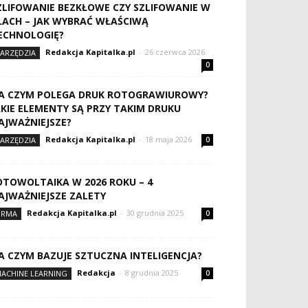
ZLIFOWANIE BEZKŁOWE CZY SZLIFOWANIE W
ŁACH – JAK WYBRAĆ WŁAŚCIWĄ
ECHNOLOGIĘ?
Redakcja Kapitalka.pl
-
26 czerwca 2026
ARZĘDZIA
0
A CZYM POLEGA DRUK ROTOGRAWIUROWY?
AKIE ELEMENTY SĄ PRZY TAKIM DRUKU
AJWAŻNIEJSZE?
Redakcja Kapitalka.pl
-
18 maja 2026
ARZĘDZIA
0
OTOWOLTAIKA W 2026 ROKU – 4
AJWAŻNIEJSZE ZALETY
Redakcja Kapitalka.pl
-
30 grudnia 2025
IRMA
0
A CZYM BAZUJE SZTUCZNA INTELIGENCJA?
Redakcja
-
8 grudnia 2025
ACHINE LEARNING
0