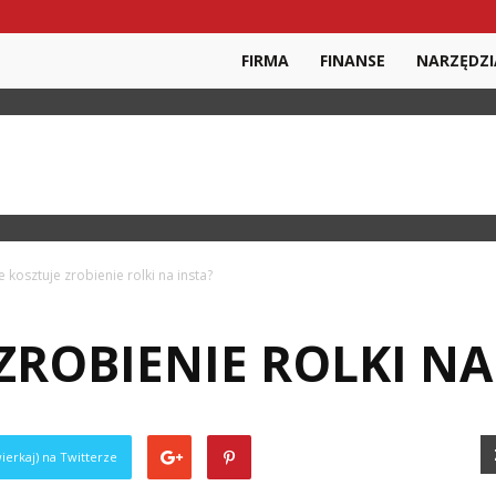
FIRMA
FINANSE
NARZĘDZI
le kosztuje zrobienie rolki na insta?
 ZROBIENIE ROLKI NA
ierkaj) na Twitterze