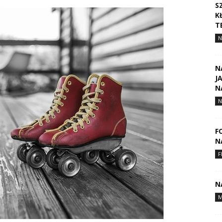
S
K
T
N
N
J
N
N
F
N
F
N
M