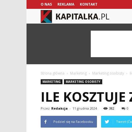
O NAS
REKLAMA
KONTAKT
kapitalka.pl
Strona główna
Marketing
Marketing osobisty
I
MARKETING
MARKETING OSOBISTY
ILE KOSZTUJE
Przez
Redakcja
-
11 grudnia 2024
382
0
Podziel się na Facebooku
Tweet (Ćw