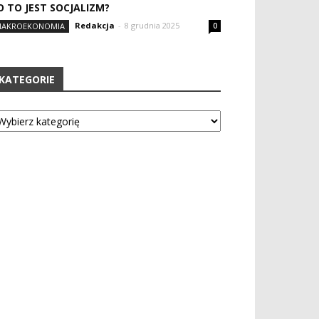
O TO JEST SOCJALIZM?
Redakcja
-
8 grudnia 2025
AKROEKONOMIA
0
KATEGORIE
tegorie