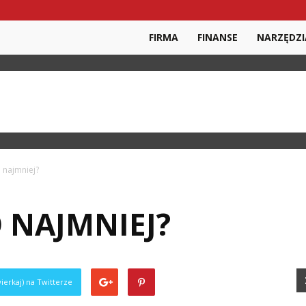
FIRMA
FINANSE
NARZĘDZI
co najmniej?
O NAJMNIEJ?
ierkaj) na Twitterze