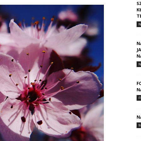
S
K
T
N
N
J
N
N
F
N
F
N
M