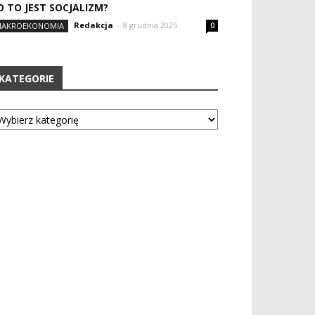
O TO JEST SOCJALIZM?
Redakcja
-
8 grudnia 2025
AKROEKONOMIA
0
KATEGORIE
tegorie