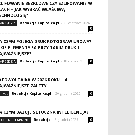
ZLIFOWANIE BEZKŁOWE CZY SZLIFOWANIE W
ŁACH – JAK WYBRAĆ WŁAŚCIWĄ
ECHNOLOGIĘ?
Redakcja Kapitalka.pl
-
26 czerwca 2026
ARZĘDZIA
0
A CZYM POLEGA DRUK ROTOGRAWIUROWY?
AKIE ELEMENTY SĄ PRZY TAKIM DRUKU
AJWAŻNIEJSZE?
Redakcja Kapitalka.pl
-
18 maja 2026
ARZĘDZIA
0
OTOWOLTAIKA W 2026 ROKU – 4
AJWAŻNIEJSZE ZALETY
Redakcja Kapitalka.pl
-
30 grudnia 2025
IRMA
0
A CZYM BAZUJE SZTUCZNA INTELIGENCJA?
Redakcja
-
8 grudnia 2025
ACHINE LEARNING
0