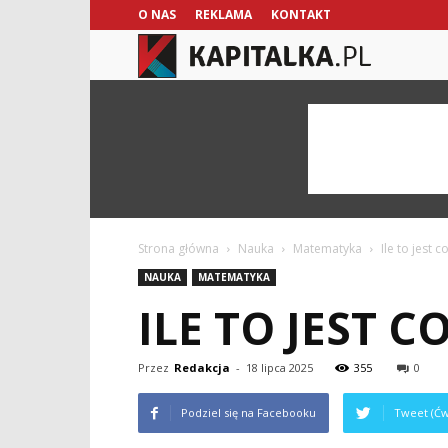
O NAS
REKLAMA
KONTAKT
kapitalka.pl
Strona główna
Nauka
Matematyka
Ile to jest 
NAUKA
MATEMATYKA
ILE TO JEST C
Przez
Redakcja
-
18 lipca 2025
355
0
Podziel się na Facebooku
Tweet (Ćw