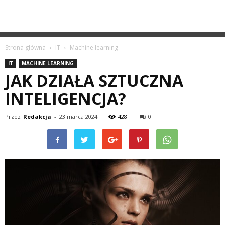
Strona główna
IT
Machine learning
IT
MACHINE LEARNING
JAK DZIAŁA SZTUCZNA
INTELIGENCJA?
Przez
Redakcja
-
23 marca 2024
428
0