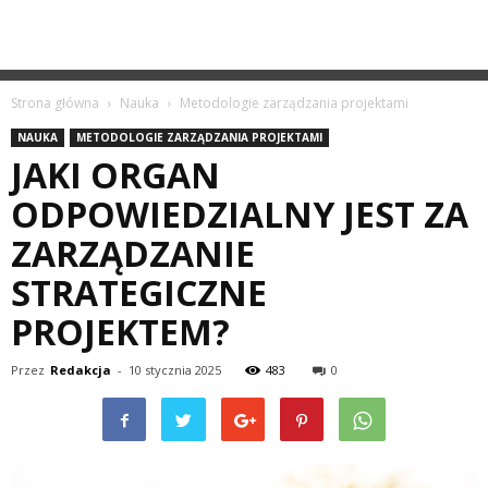
Strona główna
Nauka
Metodologie zarządzania projektami
NAUKA
METODOLOGIE ZARZĄDZANIA PROJEKTAMI
JAKI ORGAN
ODPOWIEDZIALNY JEST ZA
ZARZĄDZANIE
STRATEGICZNE
PROJEKTEM?
Przez
Redakcja
-
10 stycznia 2025
483
0