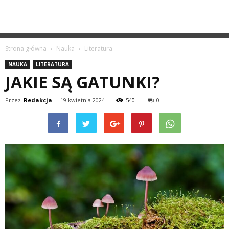
Strona główna
Nauka
Literatura
NAUKA
LITERATURA
JAKIE SĄ GATUNKI?
Przez
Redakcja
-
19 kwietnia 2024
540
0