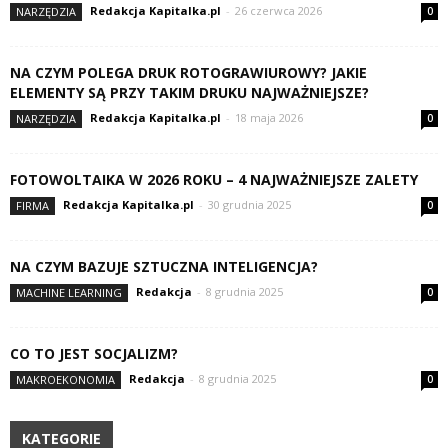
Redakcja Kapitalka.pl
-
26 czerwca 2026
NARZĘDZIA
0
NA CZYM POLEGA DRUK ROTOGRAWIUROWY? JAKIE
ELEMENTY SĄ PRZY TAKIM DRUKU NAJWAŻNIEJSZE?
Redakcja Kapitalka.pl
-
18 maja 2026
NARZĘDZIA
0
FOTOWOLTAIKA W 2026 ROKU – 4 NAJWAŻNIEJSZE ZALETY
Redakcja Kapitalka.pl
-
30 grudnia 2025
FIRMA
0
NA CZYM BAZUJE SZTUCZNA INTELIGENCJA?
Redakcja
-
8 grudnia 2025
MACHINE LEARNING
0
CO TO JEST SOCJALIZM?
Redakcja
-
8 grudnia 2025
MAKROEKONOMIA
0
KATEGORIE