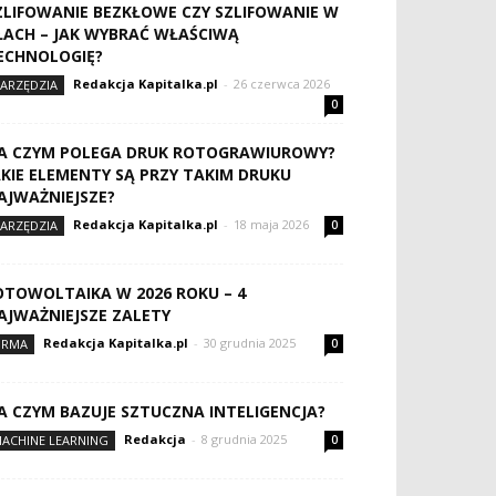
ZLIFOWANIE BEZKŁOWE CZY SZLIFOWANIE W
ŁACH – JAK WYBRAĆ WŁAŚCIWĄ
ECHNOLOGIĘ?
Redakcja Kapitalka.pl
-
26 czerwca 2026
ARZĘDZIA
0
A CZYM POLEGA DRUK ROTOGRAWIUROWY?
AKIE ELEMENTY SĄ PRZY TAKIM DRUKU
AJWAŻNIEJSZE?
Redakcja Kapitalka.pl
-
18 maja 2026
ARZĘDZIA
0
OTOWOLTAIKA W 2026 ROKU – 4
AJWAŻNIEJSZE ZALETY
Redakcja Kapitalka.pl
-
30 grudnia 2025
IRMA
0
A CZYM BAZUJE SZTUCZNA INTELIGENCJA?
Redakcja
-
8 grudnia 2025
ACHINE LEARNING
0