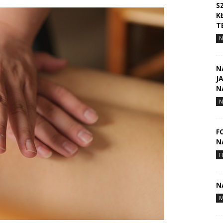
S
K
T
N
N
J
N
N
F
N
F
N
M