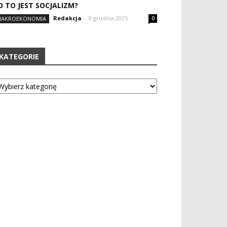
O TO JEST SOCJALIZM?
Redakcja
-
8 grudnia 2025
AKROEKONOMIA
0
KATEGORIE
tegorie