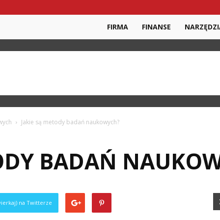
FIRMA
FINANSE
NARZĘDZI
wych
Jakie są metody badań naukowych?
TODY BADAŃ NAUKO
ierkaj) na Twitterze