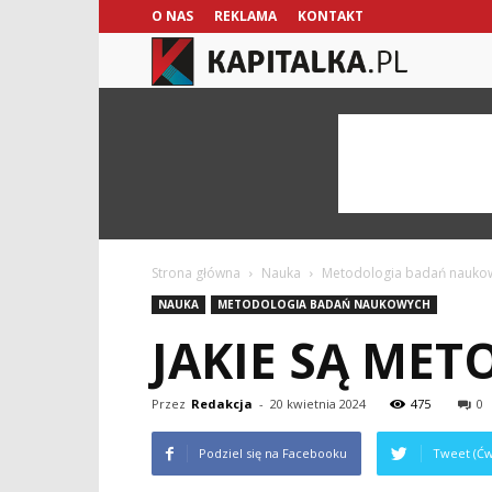
O NAS
REKLAMA
KONTAKT
kapitalka.pl
Strona główna
Nauka
Metodologia badań nauko
NAUKA
METODOLOGIA BADAŃ NAUKOWYCH
JAKIE SĄ ME
Przez
Redakcja
-
20 kwietnia 2024
475
0
Podziel się na Facebooku
Tweet (Ćw