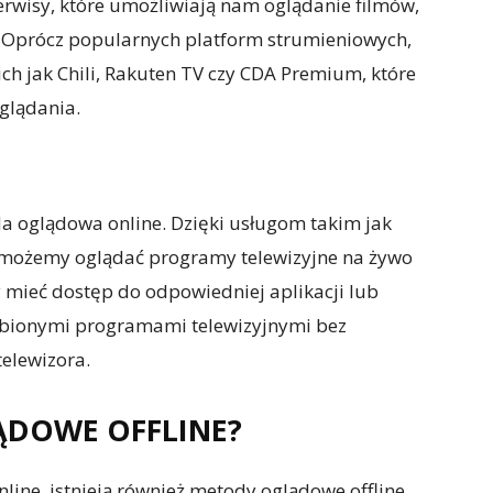
rwisy, które umożliwiają nam oglądanie filmów,
ie. Oprócz popularnych platform strumieniowych,
ich jak Chili, Rakuten TV czy CDA Premium, które
oglądania.
da oglądowa online. Dzięki usługom takim jak
V możemy oglądać programy telewizyjne na żywo
 mieć dostęp do odpowiedniej aplikacji lub
ulubionymi programami telewizyjnymi bez
telewizora.
ĄDOWE OFFLINE?
line, istnieją również metody oglądowe offline,