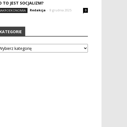
O TO JEST SOCJALIZM?
Redakcja
-
8 grudnia 2025
AKROEKONOMIA
0
KATEGORIE
tegorie