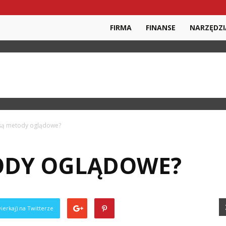
FIRMA
FINANSE
NARZĘDZI
 są metody oglądowe?
TODY OGLĄDOWE?
ierkaj) na Twitterze