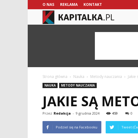
O NAS
REKLAMA
KONTAKT
kapitalka.pl
Strona główna
Nauka
Metody nauczania
Jakie
NAUKA
METODY NAUCZANIA
JAKIE SĄ ME
Przez
Redakcja
-
9 grudnia 2024
459
0
Podziel się na Facebooku
Tweet (Ćw