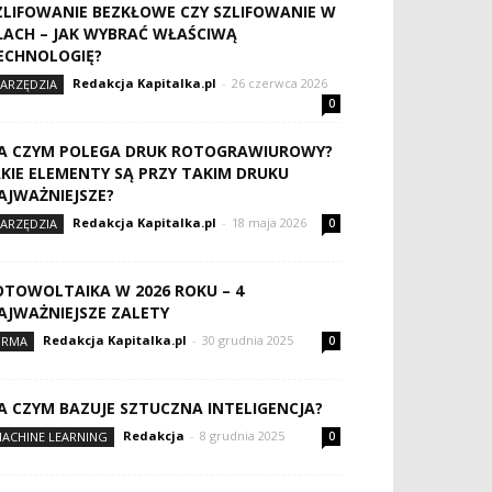
ZLIFOWANIE BEZKŁOWE CZY SZLIFOWANIE W
ŁACH – JAK WYBRAĆ WŁAŚCIWĄ
ECHNOLOGIĘ?
Redakcja Kapitalka.pl
-
26 czerwca 2026
ARZĘDZIA
0
A CZYM POLEGA DRUK ROTOGRAWIUROWY?
AKIE ELEMENTY SĄ PRZY TAKIM DRUKU
AJWAŻNIEJSZE?
Redakcja Kapitalka.pl
-
18 maja 2026
ARZĘDZIA
0
OTOWOLTAIKA W 2026 ROKU – 4
AJWAŻNIEJSZE ZALETY
Redakcja Kapitalka.pl
-
30 grudnia 2025
IRMA
0
A CZYM BAZUJE SZTUCZNA INTELIGENCJA?
Redakcja
-
8 grudnia 2025
ACHINE LEARNING
0