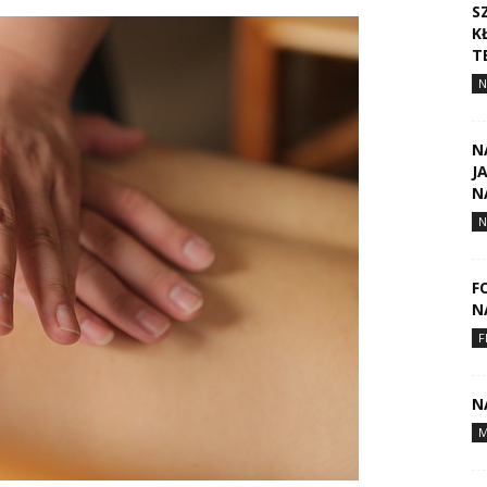
S
K
T
N
N
J
N
N
F
N
F
N
M