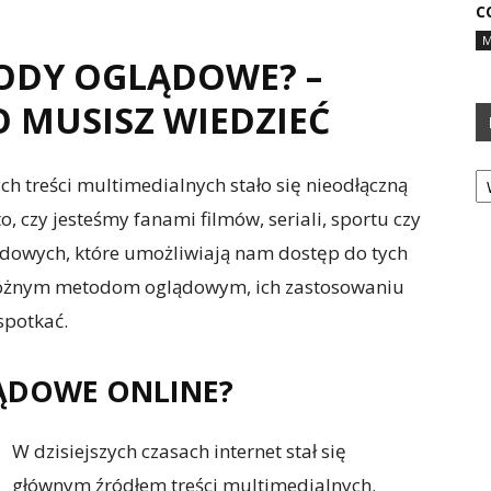
C
M
TODY OGLĄDOWE? –
O MUSISZ WIEDZIEĆ
Ka
ch treści multimedialnych stało się nieodłączną
o, czy jesteśmy fanami filmów, seriali, sportu czy
ądowych, które umożliwiają nam dostęp do tych
ę różnym metodom oglądowym, ich zastosowaniu
spotkać.
LĄDOWE ONLINE?
W dzisiejszych czasach internet stał się
głównym źródłem treści multimedialnych.