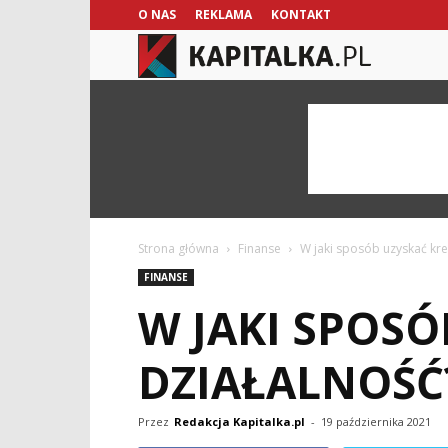
O NAS
REKLAMA
KONTAKT
kapitalka.pl
Strona główna
Finanse
W jaki sposób uzyskać kre
FINANSE
W JAKI SPOS
DZIAŁALNOŚĆ
Przez
Redakcja Kapitalka.pl
-
19 października 2021