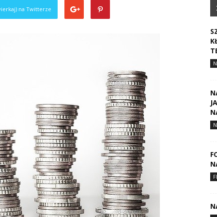
ierkaj) na Twitterze
S
K
T
N
N
J
N
N
F
N
F
N