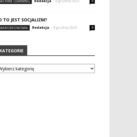
Redakcja
-
8 grudnia 2025
ACHINE LEARNING
0
O TO JEST SOCJALIZM?
Redakcja
-
8 grudnia 2025
AKROEKONOMIA
0
KATEGORIE
tegorie