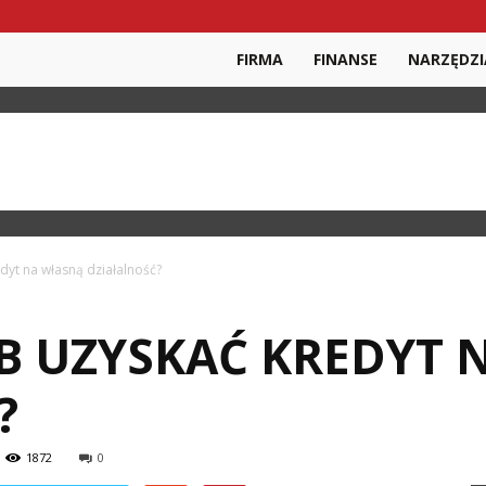
FIRMA
FINANSE
NARZĘDZI
dyt na własną działalność?
ÓB UZYSKAĆ KREDYT
?
1872
0