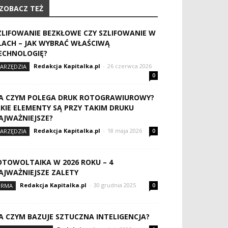
ZOBACZ TEŻ
ZLIFOWANIE BEZKŁOWE CZY SZLIFOWANIE W
ŁACH – JAK WYBRAĆ WŁAŚCIWĄ
ECHNOLOGIĘ?
Redakcja Kapitalka.pl
-
26 czerwca 2026
ARZĘDZIA
0
A CZYM POLEGA DRUK ROTOGRAWIUROWY?
AKIE ELEMENTY SĄ PRZY TAKIM DRUKU
AJWAŻNIEJSZE?
Redakcja Kapitalka.pl
-
18 maja 2026
ARZĘDZIA
0
OTOWOLTAIKA W 2026 ROKU – 4
AJWAŻNIEJSZE ZALETY
Redakcja Kapitalka.pl
-
30 grudnia 2025
IRMA
0
A CZYM BAZUJE SZTUCZNA INTELIGENCJA?