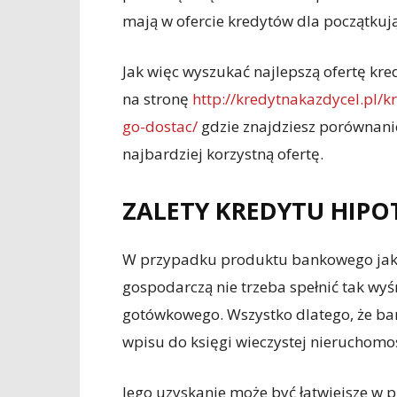
mają w ofercie kredytów dla początkuj
Jak więc wyszukać najlepszą ofertę kre
na stronę
http://kredytnakazdycel.pl/k
go-dostac/
gdzie znajdziesz porównanie
najbardziej korzystną ofertę.
ZALETY KREDYTU HIP
W przypadku produktu bankowego jakim
gospodarczą nie trzeba spełnić tak w
gotówkowego. Wszystko dlatego, że ban
wpisu do księgi wieczystej nieruchomoś
Jego uzyskanie może być łatwiejsze w 