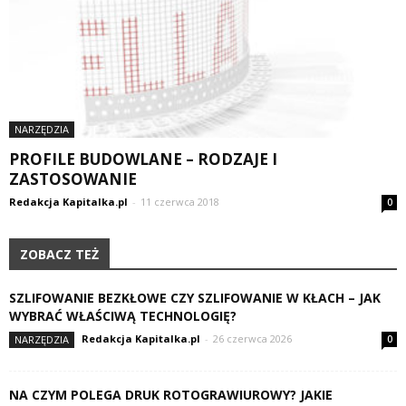
NARZĘDZIA
PROFILE BUDOWLANE – RODZAJE I
ZASTOSOWANIE
Redakcja Kapitalka.pl
-
11 czerwca 2018
0
ZOBACZ TEŻ
SZLIFOWANIE BEZKŁOWE CZY SZLIFOWANIE W KŁACH – JAK
WYBRAĆ WŁAŚCIWĄ TECHNOLOGIĘ?
Redakcja Kapitalka.pl
-
26 czerwca 2026
NARZĘDZIA
0
NA CZYM POLEGA DRUK ROTOGRAWIUROWY? JAKIE