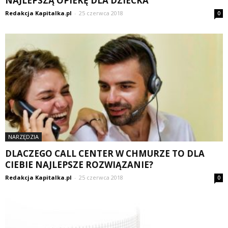
NAJLEPSZĄ OPIEKĘ DLA DZIECKA
Redakcja Kapitalka.pl
-
25 czerwca 2018
0
NARZĘDZIA
DLACZEGO CALL CENTER W CHMURZE TO DLA
CIEBIE NAJLEPSZE ROZWIĄZANIE?
Redakcja Kapitalka.pl
-
25 czerwca 2018
0